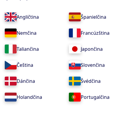
Angličtina
Španielčina
Nemčina
Francúzština
Taliančina
Japončina
Čeština
Slovenčina
Dánčina
Švédčina
Holandčina
Portugalčina