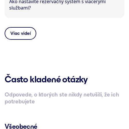
Ako nastavíte rezervačný systém s viacerými
službami?
Viac videí
Často kladené otázky
Odpovede, o ktorých ste nikdy netušili, že ich
potrebujete
Všeobecné