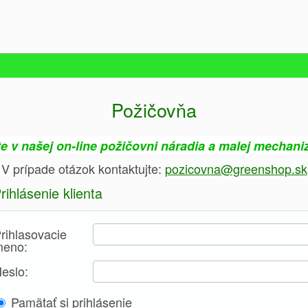
Požičovňa
te v našej on-line požičovni náradia a malej mechani
V prípade otázok kontaktujte:
pozicovna@greenshop.sk
rihlásenie klienta
rihlasovacie
eno:
eslo:
Pamätať si prihlásenie