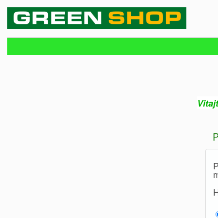
Vitaj
P
P
m
H