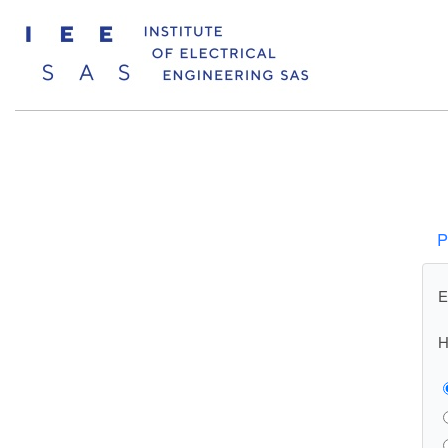
P
E
H