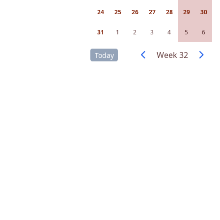
24
25
26
27
28
29
30
31
1
2
3
4
5
6
Week 32
Today