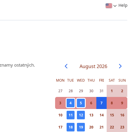
Help
záznamy ostatných.
August 2026
MON
TUE
WED
THU
FRI
SAT
SUN
27
28
29
30
31
1
2
3
4
5
6
7
8
9
10
11
12
13
14
15
16
17
18
19
20
21
22
23